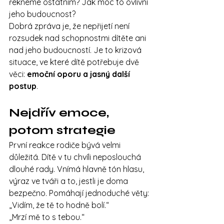
řekneme ostatním? Jak moc to ovlivní 
jeho budoucnost?
Dobrá zpráva je, že nepřijetí není 
rozsudek nad schopnostmi dítěte ani 
nad jeho budoucností. Je to krizová 
situace, ve které dítě potřebuje dvě 
věci: 
emoční oporu a jasný další 
postup
.
Nejdřív emoce, 
potom strategie
První reakce rodiče bývá velmi 
důležitá. Dítě v tu chvíli neposlouchá 
dlouhé rady. Vnímá hlavně tón hlasu, 
výraz ve tváři a to, jestli je doma 
bezpečno. Pomáhají jednoduché věty:
„Vidím, že tě to hodně bolí.“
„Mrzí mě to s tebou.“