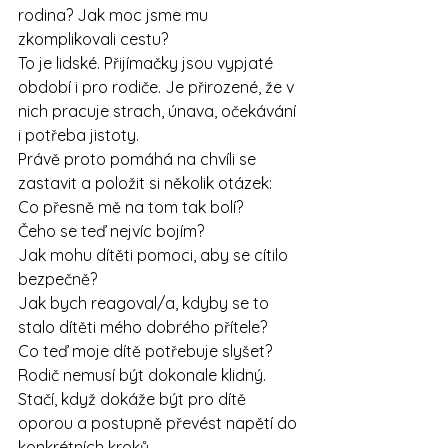
rodina? Jak moc jsme mu 
zkomplikovali cestu?
To je lidské. Přijímačky jsou vypjaté 
období i pro rodiče. Je přirozené, že v 
nich pracuje strach, únava, očekávání 
i potřeba jistoty.
Právě proto pomáhá na chvíli se 
zastavit a položit si několik otázek:
Co přesně mě na tom tak bolí?
Čeho se teď nejvíc bojím?
Jak mohu dítěti pomoci, aby se cítilo 
bezpečně?
Jak bych reagoval/a, kdyby se to 
stalo dítěti mého dobrého přítele?
Co teď moje dítě potřebuje slyšet?
Rodič nemusí být dokonale klidný. 
Stačí, když dokáže být pro dítě 
oporou a postupně převést napětí do 
konkrétních kroků.