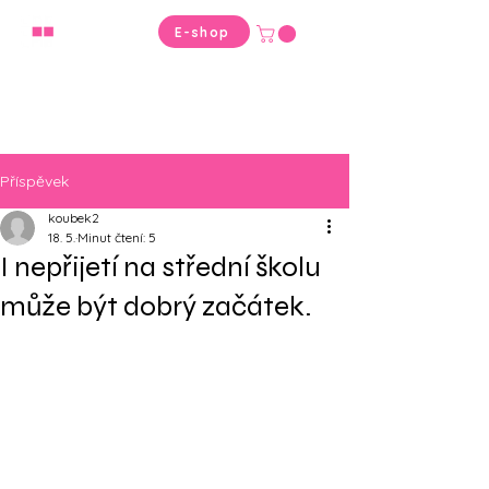
VYBER
E-shop
SPRÁVNĚ
Příspěvek
koubek2
18. 5.
Minut čtení: 5
I nepřijetí na střední školu
může být dobrý začátek.