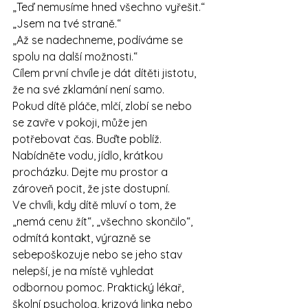
„Teď nemusíme hned všechno vyřešit.“
„Jsem na tvé straně.“
„Až se nadechneme, podíváme se 
spolu na další možnosti.“
Cílem první chvíle je dát dítěti jistotu, 
že na své zklamání není samo.
Pokud dítě pláče, mlčí, zlobí se nebo 
se zavře v pokoji, může jen 
potřebovat čas. Buďte poblíž. 
Nabídněte vodu, jídlo, krátkou 
procházku. Dejte mu prostor a 
zároveň pocit, že jste dostupní.
Ve chvíli, kdy dítě mluví o tom, že 
„nemá cenu žít“, „všechno skončilo“, 
odmítá kontakt, výrazně se 
sebepoškozuje nebo se jeho stav 
nelepší, je na místě vyhledat 
odbornou pomoc. Praktický lékař, 
školní psycholog, krizová linka nebo 