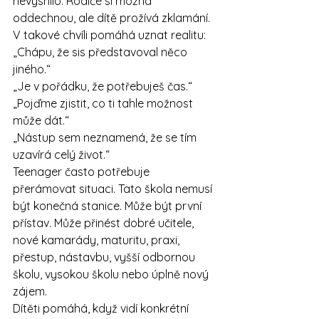
nevysnilo. Rodiče si možná 
oddechnou, ale dítě prožívá zklamání.
V takové chvíli pomáhá uznat realitu:
„Chápu, že sis představoval něco 
jiného.“
„Je v pořádku, že potřebuješ čas.“
„Pojďme zjistit, co ti tahle možnost 
může dát.“
„Nástup sem neznamená, že se tím 
uzavírá celý život.“
Teenager často potřebuje 
přerámovat situaci. Tato škola nemusí 
být konečná stanice. Může být první 
přístav. Může přinést dobré učitele, 
nové kamarády, maturitu, praxi, 
přestup, nástavbu, vyšší odbornou 
školu, vysokou školu nebo úplně nový 
zájem.
Dítěti pomáhá, když vidí konkrétní 