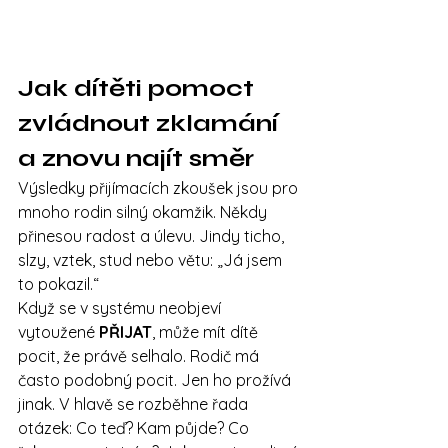
Jak dítěti pomoct 
zvládnout zklamání 
a znovu najít směr
Výsledky přijímacích zkoušek jsou pro 
mnoho rodin silný okamžik. Někdy 
přinesou radost a úlevu. Jindy ticho, 
slzy, vztek, stud nebo větu: „Já jsem 
to pokazil.“
Když se v systému neobjeví 
vytoužené 
PŘIJAT
, může mít dítě 
pocit, že právě selhalo. Rodič má 
často podobný pocit. Jen ho prožívá 
jinak. V hlavě se rozběhne řada 
otázek: Co teď? Kam půjde? Co 