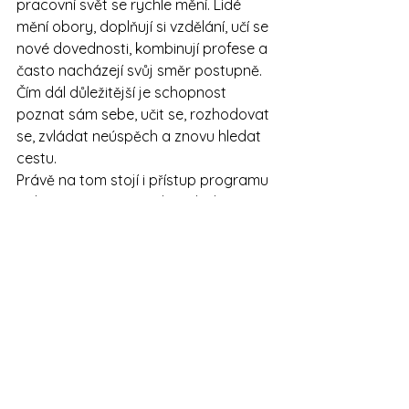
pracovní svět se rychle mění. Lidé 
mění obory, doplňují si vzdělání, učí se 
nové dovednosti, kombinují profese a 
často nacházejí svůj směr postupně.
Čím dál důležitější je schopnost 
poznat sám sebe, učit se, rozhodovat 
se, zvládat neúspěch a znovu hledat 
cestu.
Právě na tom stojí i přístup programu 
Vyber správně. Pomáhá mladým 
lidem objevovat, co jim dává smysl, 
jaké mají talenty, hodnoty, silné 
stránky a motivace. Využívá 
diagnostiku, koučovací techniky a 
akční plán, aby se student rozhodoval 
s větším porozuměním sobě samému.
V knize 
Vyber (ne)správně
 se 
pracuje s obrazem vnitřního 
kompasu. Ten je důležitý právě ve 