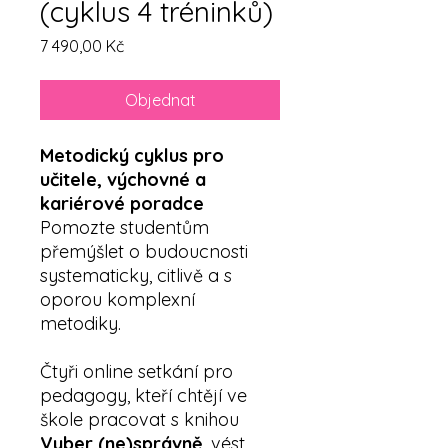
(cyklus 4 tréninků)
Cena
7 490,00 Kč
Objednat
Metodický cyklus pro
učitele, výchovné a
kariérové poradce
Pomozte studentům
přemýšlet o budoucnosti
systematicky, citlivě a s
oporou komplexní
metodiky.
Čtyři online setkání pro
pedagogy, kteří chtějí ve
škole pracovat s knihou
Vyber (ne)správně
, vést