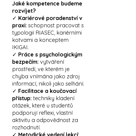
Jaké kompetence budeme
rozvíjet?
✓
Kariérové poradenství v
praxi:
schopnost pracovat s
typologií RIASEC, kariérními
kotvami a konceptem
IKIGAI.
✓
Práce s psychologickým
bezpečím:
vytváření
prostředí, ve kterém je
chyba vnímána jako zdroj
informací, nikoli jako selhání.
✓
Facilitace a koučovací
přístup:
techniky kladení
otázek, které u studentů
podporují reflexi, vlastní
aktivitu a odpovědnost za
rozhodnutí.
✓
Metodické vedení lekcí: