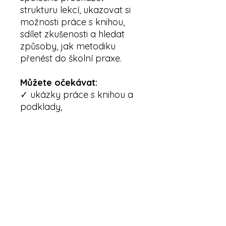
strukturu lekcí, ukazovat si
možnosti práce s knihou,
sdílet zkušenosti a hledat
způsoby, jak metodiku
přenést do školní praxe.
Můžete očekávat:
✓ ukázky práce s knihou a
podklady,
✓ diskusi nad využitím ve
třídě,
✓ doporučení konkrétních
postupů,
✓ prostor pro otázky a
sdílení zkušeností.
Učební materiály Vyber
(ne)správně