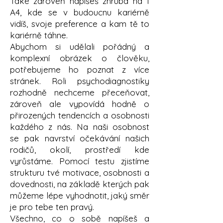
Také zároveň napíšeš zhruba na 1
A4, kde se v budoucnu kariérně
vidíš, svoje preference a kam tě to
kariérně táhne.
Abychom si udělali pořádný a
komplexní obrázek o člověku,
potřebujeme ho poznat z více
stránek. Roli psychodiagnostiky
rozhodně nechceme přeceňovat,
zároveň ale vypovídá hodně o
přirozených tendencích a osobnosti
každého z nás. Na naši osobnost
se pak navrství očekávání našich
rodičů, okolí, prostředí kde
vyrůstáme. Pomocí testu zjistíme
strukturu tvé motivace, osobnosti a
dovednosti, na základě kterých pak
můžeme lépe vyhodnotit, jaký směr
je pro tebe ten pravý.
Všechno, co o sobě napíšeš a